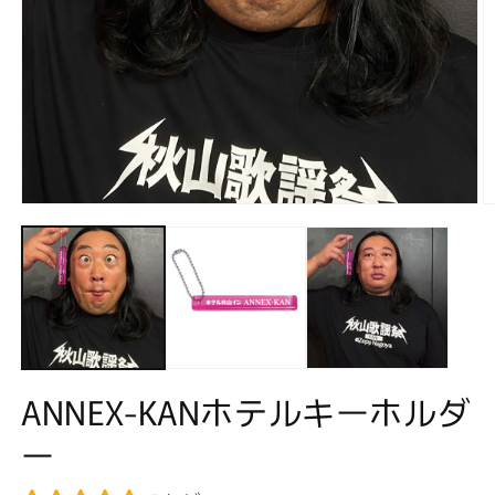
モ
ー
ダ
ル
で
メ
デ
ィ
ア
(1)
(2
ANNEX-KANホテルキーホルダ
を
開
ー
く