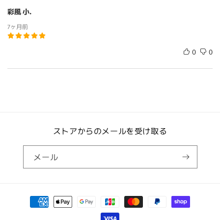
彩風 小.
7ヶ月前
0
0
ストアからのメールを受け取る
メール
決
済