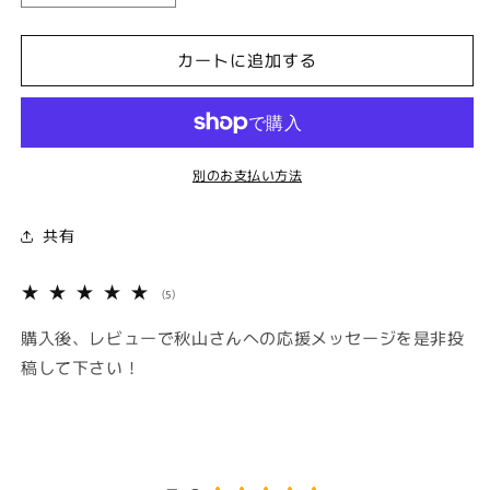
KAN
KAN
ホ
ホ
カートに追加する
テ
テ
ル
ル
キ
キ
ー
ー
ホ
ホ
別のお支払い方法
ル
ル
ダ
ダ
共有
ー
ー
の
の
5
(5)
数
数
レ
量
量
ビ
購入後、レビューで秋山さんへの応援メッセージを是非投
ュ
を
を
稿して下さい！
ー
減
増
数
ら
や
の
合
す
す
計