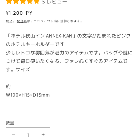
5 レビュー
通
¥1,200 JPY
常
税込。
配送料
はチェックアウト時に計算されます。
価
格
「ホテル秋山イン ANNEX-KAN」の文字が刻まれたピンク
のホテルキーホルダーです!
少しレトロな雰囲気が魅力のアイテムです。バッグや鍵に
つけて毎日使いたくなる、ファン心くすぐるアイテムで
す。サイズ
約
W100×H15×D15mm
数量
ANNEX-
ANNEX-