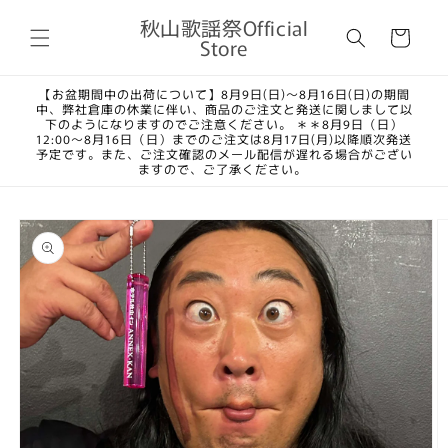
コンテ
カ
ンツに
秋山歌謡祭Official
ー
進む
Store
ト
【お盆期間中の出荷について】8月9日(日)～8月16日(日)の期間
中、弊社倉庫の休業に伴い、商品のご注文と発送に関しまして以
下のようになりますのでご注意ください。 ＊＊8月9日（日）
12:00～8月16日（日）までのご注文は8月17日(月)以降順次発送
予定です。また、ご注文確認のメール配信が遅れる場合がござい
ますので、ご了承ください。
商品情
報にス
キップ